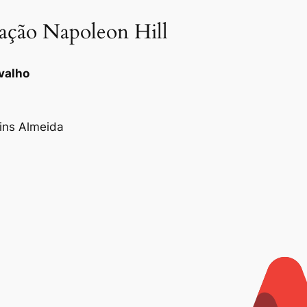
dação Napoleon Hill
valho
tins Almeida